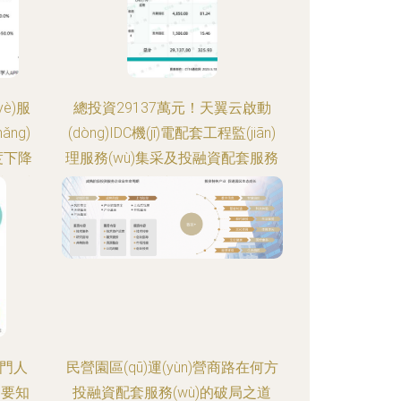
è)服
總投資29137萬元！天翼云啟動
ǎng)
(dòng)IDC機(jī)電配套工程監(jiān)
熱度下降
理服務(wù)集采及投融資配套服務
iǎn)
(wù)解析
04
更新時(shí)間：2026-08-04
14:11:36
廈門人
民營園區(qū)運(yùn)營商路在何方
定要知
投融資配套服務(wù)的破局之道