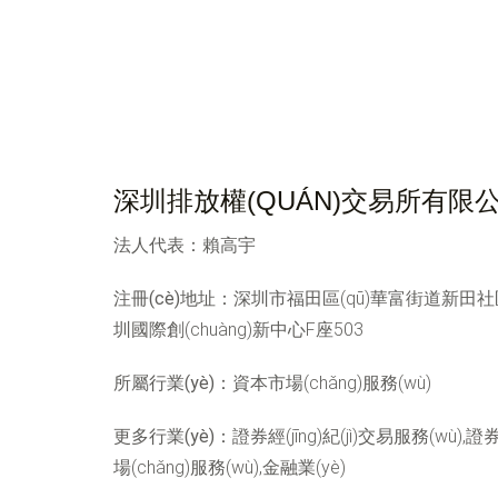
深圳排放權(QUÁN)交易所有限
法人代表：
賴高宇
注冊(cè)地址：
深圳市福田區(qū)華富街道新田社區(
圳國際創(chuàng)新中心F座503
所屬行業(yè)：
資本市場(chǎng)服務(wù)
更多行業(yè)：
證券經(jīng)紀(jì)交易服務(wù),
場(chǎng)服務(wù),金融業(yè)