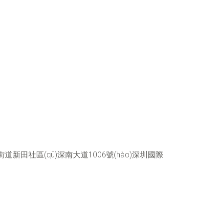
道新田社區(qū)深南大道1006號(hào)深圳國際